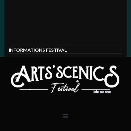
Entrée personnelle valable pour le festival
Arts’Scénics le 03 Juillet 2026
Pensez à vérifier dans vos
Spams
lors de la
confirmation de votre commande.
INFORMATIONS FESTIVAL