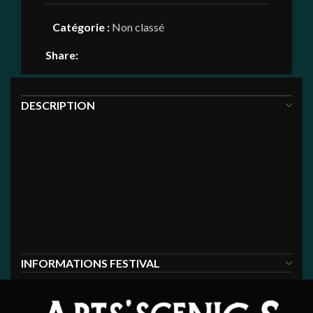
Catégorie :
Non classé
Share:
DESCRIPTION
VENDREDI 27 JUIN
Entrée personnelle valable pour le festival
Arts’Scénics le 27 juin 2025.
Pensez à vérifier dans vos
Spams
lors de la
confirmation de votre commande.
INFORMATIONS FESTIVAL