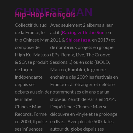
CHINESE MAN
Hip-Hop Français
Collectif du sud
Avec seulement 2 albums à leur
de la France, le
actif (
Racing with the Sun
, en
trio Chinese Man
2011 &
Shikantaza
, en 2017) et
composé de
de nombreux projets en groupe
High Ku, Matteo
(EPs, Remix, Live, The Groove
& SLY, se produit
Sessions…) ou en solo (BOLD,
de façon
Matteo, Rumble), le groupe
indépendante
enchaîne dès 2009 les festivals en
depuis ses
France et à l’étranger, et célèbre
débuts au sein de
notamment ses dix ans par un
leur label
show au Zénith de Paris en 2014.
Chinese Man
L’expérience Chinese Man se
Records. Formé
découvre en vinyle et se prolonge
en 2004, il puise
en live… Avec plus de 500 dates
ses influences
autour du globe depuis ses